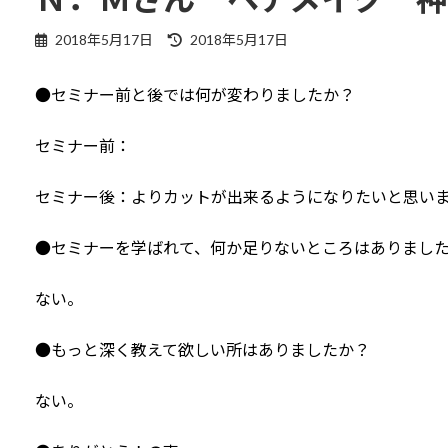
最
2018年5月17日
2018年5月17日
終
更
●セミナー前と後では何が変わりましたか？
新
日
時
セミナー前：
:
セミナー後：よりカットが出来るようになりたいと思い
●セミナーを学ばれて、何か足りないところはありまし
ない。
●もっと深く教えて欲しい所はありましたか？
ない。