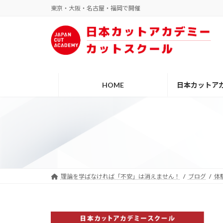
コ
ナ
東京・大阪・名古屋・福岡で開催
ン
ビ
テ
ゲ
ン
ー
ツ
シ
へ
ョ
ス
ン
HOME
日本カットア
キ
に
ッ
移
プ
動
理論を学ばなければ「不安」は消えません！
ブログ
体