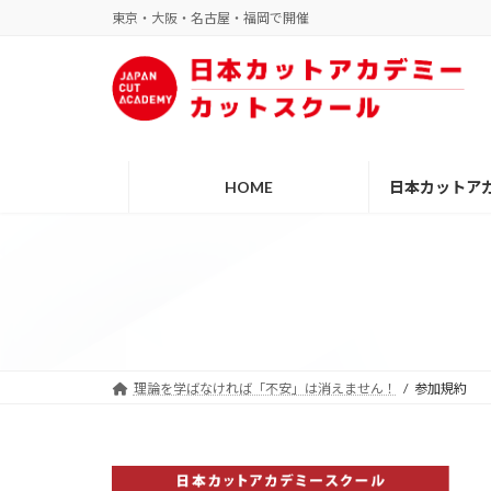
コ
ナ
東京・大阪・名古屋・福岡で開催
ン
ビ
テ
ゲ
ン
ー
ツ
シ
へ
ョ
ス
ン
HOME
日本カットア
キ
に
ッ
移
プ
動
理論を学ばなければ「不安」は消えません！
参加規約