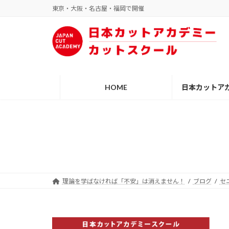
コ
ナ
東京・大阪・名古屋・福岡で開催
ン
ビ
テ
ゲ
ン
ー
ツ
シ
へ
ョ
ス
ン
HOME
日本カットア
キ
に
ッ
移
プ
動
理論を学ばなければ「不安」は消えません！
ブログ
セ