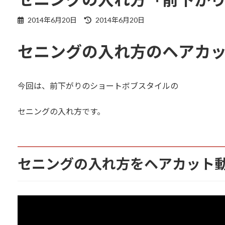
最
2014年6月20日
2014年6月20日
終
更
セニングの入れ方のヘアカ
新
日
時
:
今回は、前下がりのショートボブスタイルの
セニングの入れ方です。
セニングの入れ方をヘアカット