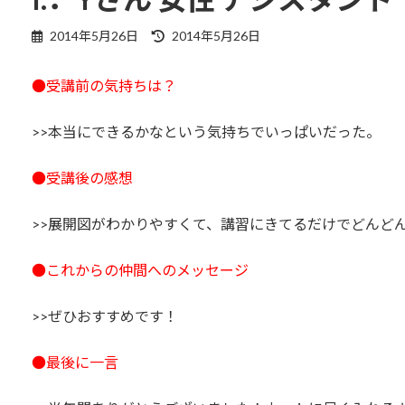
最
2014年5月26日
2014年5月26日
終
更
●受講前の気持ちは？
新
日
時
>>本当にできるかなという気持ちでいっぱいだった。
:
●受講後の感想
>>展開図がわかりやすくて、講習にきてるだけでどんど
●これからの仲間へのメッセージ
>>ぜひおすすめです！
●最後に一言