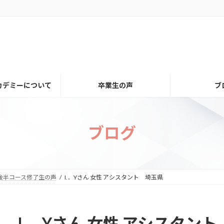
カデミーについて
卒業生の声
ブ
ブログ
後半コース修了生の声
I.．Yさん 女性 アシスタント 埼玉県
I.．Yさん 女性 アシスタン