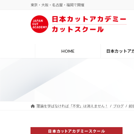
コ
ナ
東京・大阪・名古屋・福岡で開催
ン
ビ
テ
ゲ
ン
ー
ツ
シ
へ
ョ
ス
ン
HOME
日本カットア
キ
に
ッ
移
プ
動
理論を学ばなければ「不安」は消えません！
ブログ
前