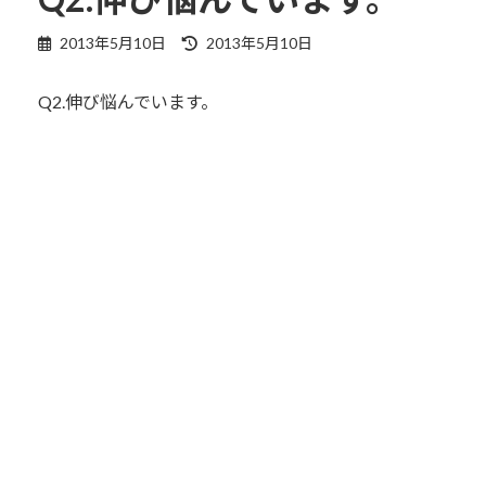
最
2013年5月10日
2013年5月10日
終
更
Q2.伸び悩んでいます。
新
日
時
: