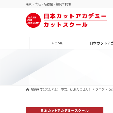
コ
ナ
東京・大阪・名古屋・福岡で開催
ン
ビ
テ
ゲ
ン
ー
ツ
シ
へ
ョ
ス
ン
HOME
日本カットア
キ
に
ッ
移
プ
動
理論を学ばなければ「不安」は消えません！
ブログ
Q&