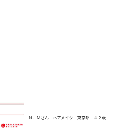
Ｔ．Ｋさん アシスタント 千葉県 ３９歳
Ｆ．Ｎさん アシスタント 兵庫県 ２６歳
嘉川 安希子さん 着付け・ヘアメイク 神奈川県 ４
４歳
Ｎ．Ｍさん ヘアメイク 東京都 ４２歳